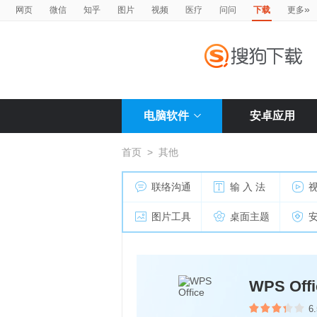
»
网页
微信
知乎
图片
视频
医疗
问问
下载
更多
电脑软件
安卓应用
首页
>
其他
联络沟通
输 入 法
图片工具
桌面主题
WPS Offi
6.