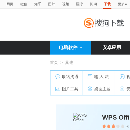
»
网页
微信
知乎
图片
视频
医疗
问问
下载
更多
电脑软件
安卓应用
首页
>
其他
联络沟通
输 入 法
图片工具
桌面主题
WPS Offi
6.