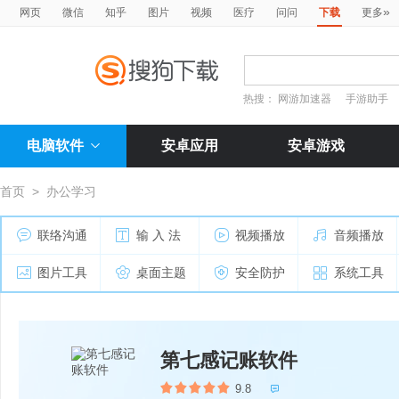
»
网页
微信
知乎
图片
视频
医疗
问问
下载
更多
热搜：
网游加速器
手游助手
电脑软件
安卓应用
安卓游戏
首页
>
办公学习
联络沟通
输 入 法
视频播放
音频播放
图片工具
桌面主题
安全防护
系统工具
第七感记账软件
9.8
