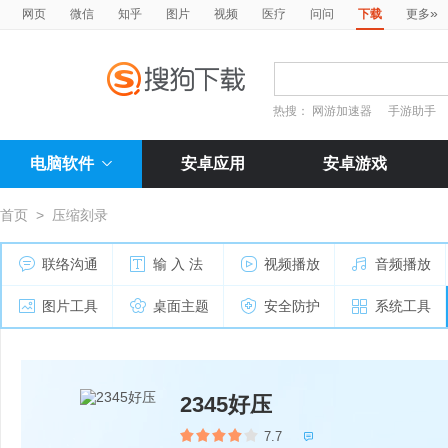
»
网页
微信
知乎
图片
视频
医疗
问问
下载
更多
热搜：
网游加速器
手游助手
电脑软件
安卓应用
安卓游戏
首页
>
压缩刻录
联络沟通
输 入 法
视频播放
音频播放
图片工具
桌面主题
安全防护
系统工具
2345好压
7.7
