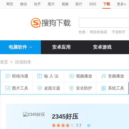
»
网页
微信
知乎
图片
视频
医疗
问问
下载
更多
热搜：
网游加速器
手游助手
电脑软件
安卓应用
安卓游戏
首页
>
压缩刻录
联络沟通
输 入 法
视频播放
音频播放
图片工具
桌面主题
安全防护
系统工具
2345好压
7.7
