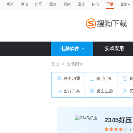
»
网页
微信
知乎
图片
视频
医疗
问问
下载
更多
电脑软件
安卓应用
首页
>
压缩刻录
联络沟通
输 入 法
图片工具
桌面主题
2345好压
7.