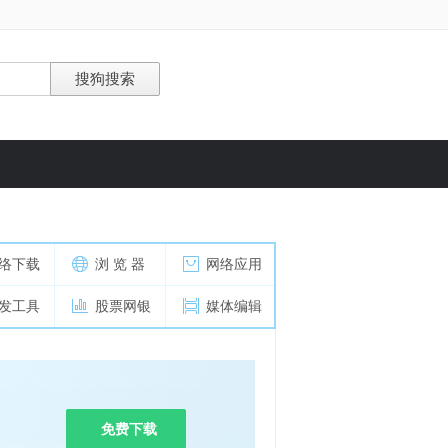
络下载
浏 览 器
网络应用
发工具
股票网银
媒体编辑
免费下载