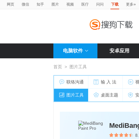
»
网页
微信
知乎
图片
视频
医疗
问问
下载
更多
电脑软件
安卓应用
首页
>
图片工具
联络沟通
输 入 法
图片工具
桌面主题
MediBang
8.