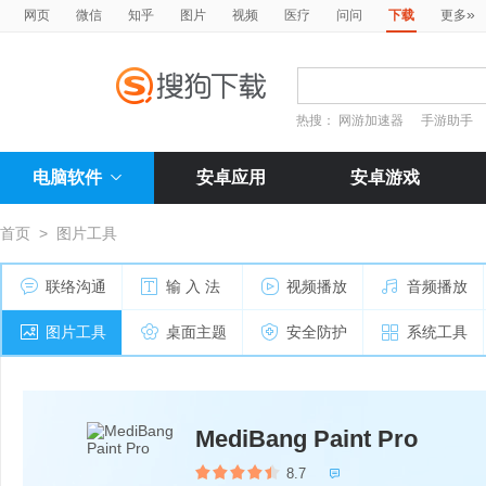
»
网页
微信
知乎
图片
视频
医疗
问问
下载
更多
热搜：
网游加速器
手游助手
电脑软件
安卓应用
安卓游戏
首页
>
图片工具
联络沟通
输 入 法
视频播放
音频播放
图片工具
桌面主题
安全防护
系统工具
MediBang Paint Pro
8.7
