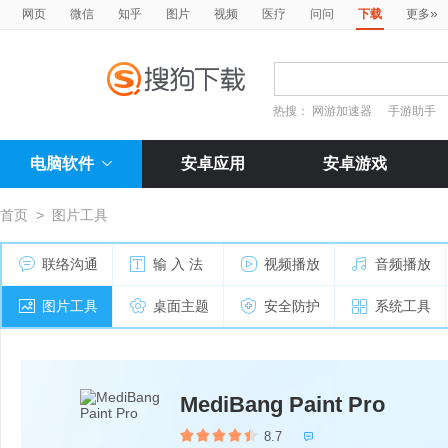
»
网页
微信
知乎
图片
视频
医疗
问问
下载
更多
热搜：
网游加速器
手游助手
电脑软件
安卓应用
安卓游戏
首页
>
图片工具
联络沟通
输 入 法
视频播放
音频播放
图片工具
桌面主题
安全防护
系统工具
MediBang Paint Pro
8.7
