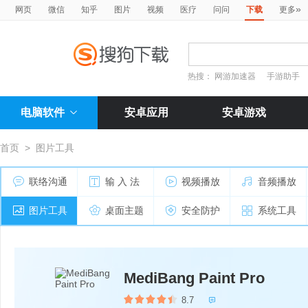
»
网页
微信
知乎
图片
视频
医疗
问问
下载
更多
热搜：
网游加速器
手游助手
电脑软件
安卓应用
安卓游戏
首页
>
图片工具
联络沟通
输 入 法
视频播放
音频播放
图片工具
桌面主题
安全防护
系统工具
MediBang Paint Pro
8.7
