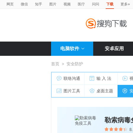
»
网页
微信
知乎
图片
视频
医疗
问问
下载
更多
电脑软件
安卓应用
首页
>
安全防护
联络沟通
输 入 法
图片工具
桌面主题
勒索病毒
8.