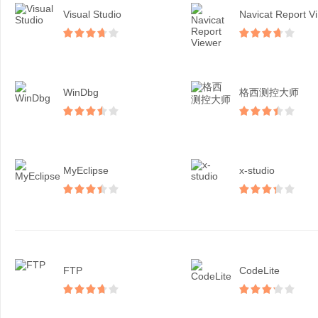
Visual Studio
N
WinDbg
格西测控大师
MyEclipse
x-studio
FTP
CodeLite