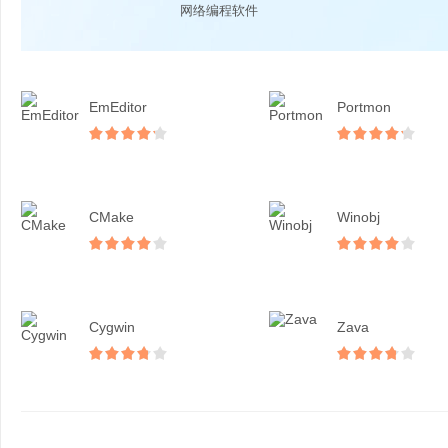
网络编程软件
EmEditor
Portmon
CMake
Winobj
Cygwin
Zava