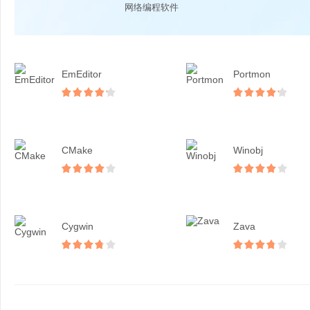
网络编程软件
EmEditor
Portmon
CMake
Winobj
Cygwin
Zava