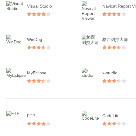
Visual Studio
N
WinDbg
格西测控大师
MyEclipse
x-studio
FTP
CodeLite