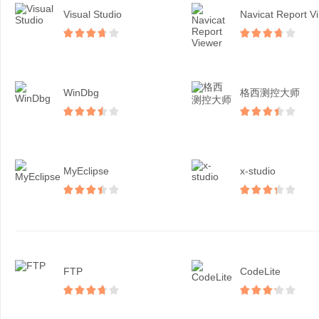
Visual Studio
N
WinDbg
格西测控大师
MyEclipse
x-studio
FTP
CodeLite