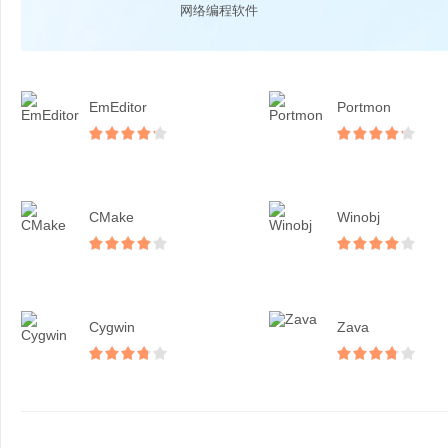
网络编程软件
EmEditor
Portmon
CMake
Winobj
Cygwin
Zava