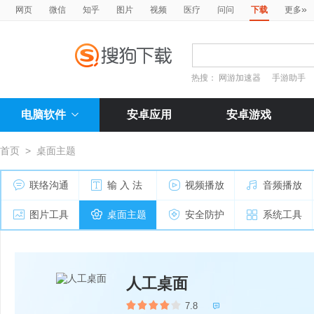
»
网页
微信
知乎
图片
视频
医疗
问问
下载
更多
热搜：
网游加速器
手游助手
电脑软件
安卓应用
安卓游戏
首页
>
桌面主题
联络沟通
输 入 法
视频播放
音频播放
图片工具
桌面主题
安全防护
系统工具
人工桌面
7.8
