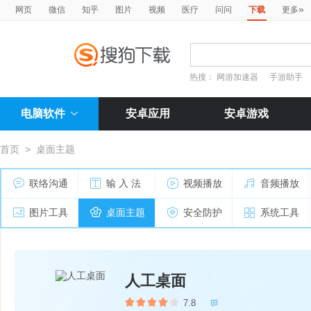
»
网页
微信
知乎
图片
视频
医疗
问问
下载
更多
热搜：
网游加速器
手游助手
电脑软件
安卓应用
安卓游戏
首页
>
桌面主题
联络沟通
输 入 法
视频播放
音频播放
图片工具
桌面主题
安全防护
系统工具
人工桌面
7.8
