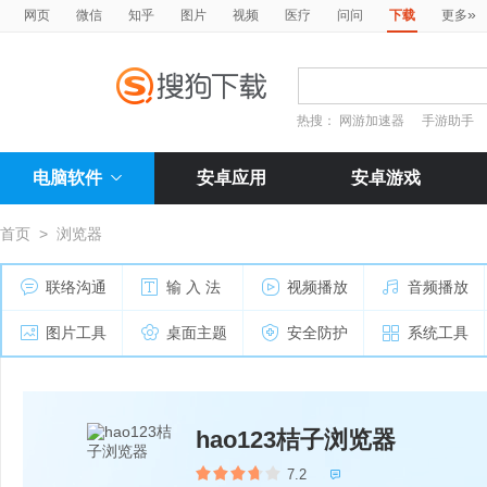
»
网页
微信
知乎
图片
视频
医疗
问问
下载
更多
热搜：
网游加速器
手游助手
电脑软件
安卓应用
安卓游戏
首页
>
浏览器
联络沟通
输 入 法
视频播放
音频播放
图片工具
桌面主题
安全防护
系统工具
hao123桔子浏览器
7.2
