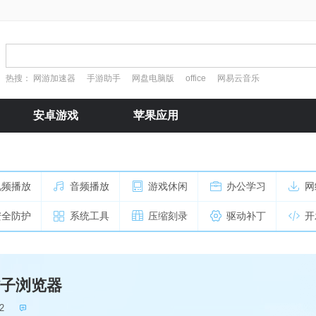
热搜：
网游加速器
手游助手
网盘电脑版
office
网易云音乐
安卓游戏
苹果应用
视频播放
音频播放
游戏休闲
办公学习
网
安全防护
系统工具
压缩刻录
驱动补丁
开
3桔子浏览器
2
