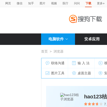
»
网页
微信
知乎
图片
视频
医疗
问问
下载
更多
电脑软件
安卓应用
首页
>
浏览器
联络沟通
输 入 法
图片工具
桌面主题
hao12
7.