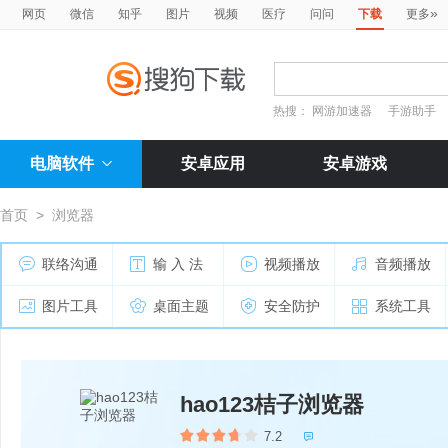
»
网页
微信
知乎
图片
视频
医疗
问问
下载
更多
热搜：
网游加速器
手游助手
电脑软件
安卓应用
安卓游戏
首页
>
浏览器
联络沟通
输 入 法
视频播放
音频播放
图片工具
桌面主题
安全防护
系统工具
hao123桔子浏览器
7.2
