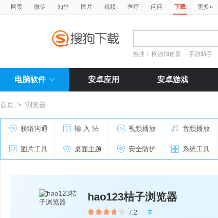
»
网页
微信
知乎
图片
视频
医疗
问问
下载
更多
热搜：
网游加速器
手游助手
电脑软件
安卓应用
安卓游戏
首页
>
浏览器
联络沟通
输 入 法
视频播放
音频播放
图片工具
桌面主题
安全防护
系统工具
hao123桔子浏览器
7.2
