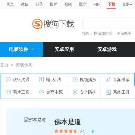
»
网页
微信
知乎
图片
视频
医疗
问问
下载
更多
热搜：
网游加速器
手游助手
电脑软件
安卓应用
安卓游戏
首页
>
游戏休闲
联络沟通
输 入 法
视频播放
音频播放
图片工具
桌面主题
安全防护
系统工具
佛本是道
9.1
