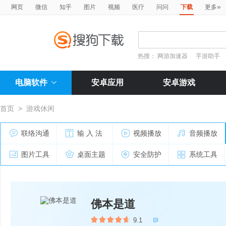
»
网页
微信
知乎
图片
视频
医疗
问问
下载
更多
热搜：
网游加速器
手游助手
电脑软件
安卓应用
安卓游戏
首页
>
游戏休闲
联络沟通
输 入 法
视频播放
音频播放
图片工具
桌面主题
安全防护
系统工具
佛本是道
9.1
