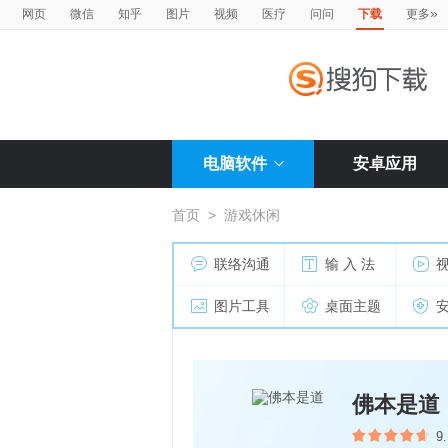
»
网页
微信
知乎
图片
视频
医疗
问问
下载
更多
电脑软件
安卓应用
首页
>
游戏休闲
联络沟通
输 入 法
图片工具
桌面主题
佛本是道
9.