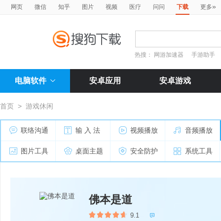
»
网页
微信
知乎
图片
视频
医疗
问问
下载
更多
热搜：
网游加速器
手游助手
电脑软件
安卓应用
安卓游戏
首页
>
游戏休闲
联络沟通
输 入 法
视频播放
音频播放
图片工具
桌面主题
安全防护
系统工具
佛本是道
9.1
