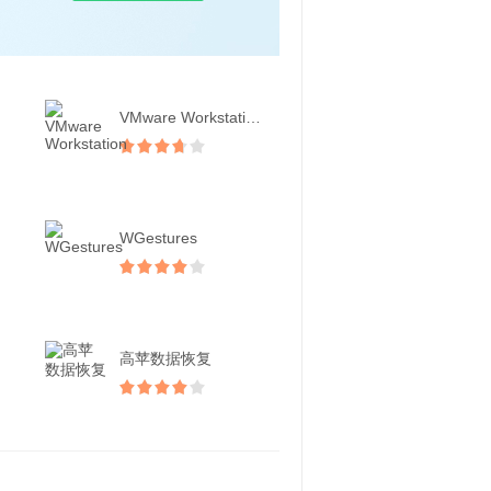
VMware Workstation
WGestures
高苹数据恢复