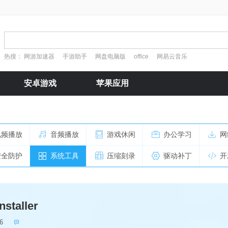
热搜：
网游加速器
手游助手
网盘电脑版
office
网易云音乐
安卓游戏
苹果应用
视频播放
音频播放
游戏休闲
办公学习
网
安全防护
系统工具
压缩刻录
驱动补丁
开
nstaller
6
