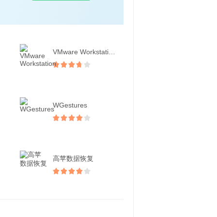
VMware Workstation
WGestures
高苹数据恢复