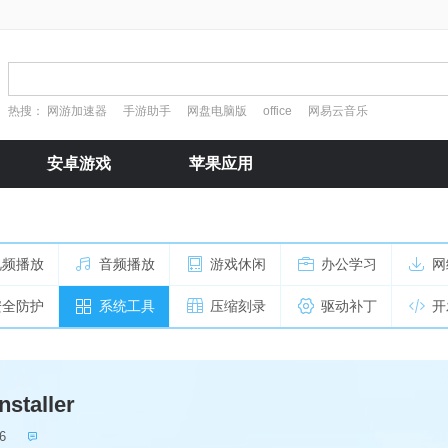
热搜：
网游加速器
手游助手
网盘电脑版
office
网易云音乐
安卓游戏
苹果应用
视频播放
音频播放
游戏休闲
办公学习
网
安全防护
系统工具
压缩刻录
驱动补丁
开
nstaller
6
