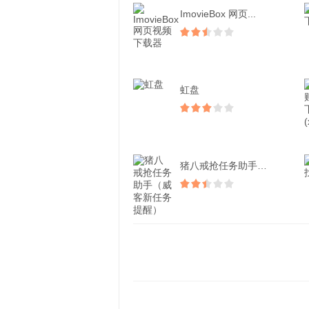
ImovieBox 网页...
虹盘
猪八戒抢任务助手（威客新...