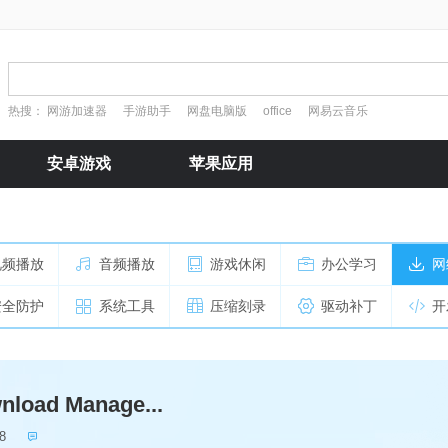
热搜：
网游加速器
手游助手
网盘电脑版
office
网易云音乐
安卓游戏
苹果应用
视频播放
音频播放
游戏休闲
办公学习
网
安全防护
系统工具
压缩刻录
驱动补丁
开
nload Manage...
8
