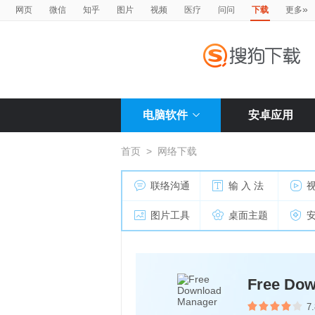
»
网页
微信
知乎
图片
视频
医疗
问问
下载
更多
电脑软件
安卓应用
首页
>
网络下载
联络沟通
输 入 法
图片工具
桌面主题
Free Dow
7.