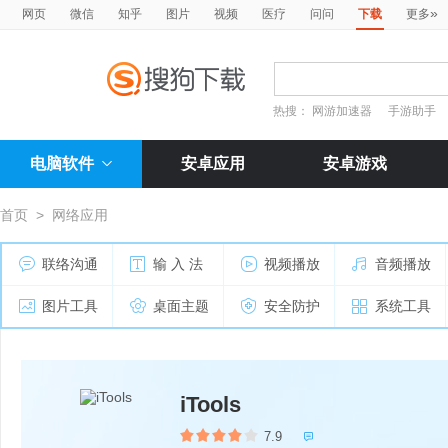
»
网页
微信
知乎
图片
视频
医疗
问问
下载
更多
热搜：
网游加速器
手游助手
电脑软件
安卓应用
安卓游戏
首页
>
网络应用
联络沟通
输 入 法
视频播放
音频播放
图片工具
桌面主题
安全防护
系统工具
iTools
7.9
