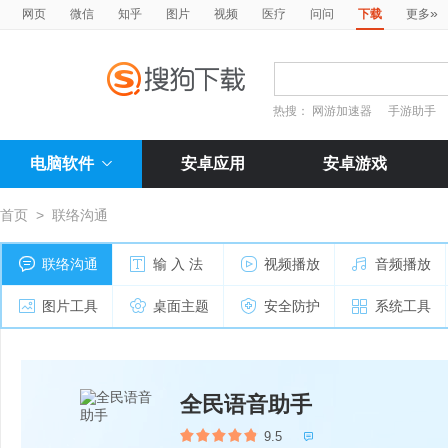
»
网页
微信
知乎
图片
视频
医疗
问问
下载
更多
热搜：
网游加速器
手游助手
电脑软件
安卓应用
安卓游戏
首页
>
联络沟通
联络沟通
输 入 法
视频播放
音频播放
图片工具
桌面主题
安全防护
系统工具
全民语音助手
9.5
