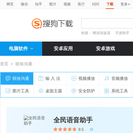
»
网页
微信
知乎
图片
视频
医疗
问问
下载
更多
热搜：
网游加速器
手游助手
电脑软件
安卓应用
安卓游戏
首页
>
联络沟通
联络沟通
输 入 法
视频播放
音频播放
图片工具
桌面主题
安全防护
系统工具
全民语音助手
9.5
