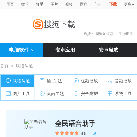
»
网页
微信
知乎
图片
视频
医疗
问问
下载
更多
热搜：
网游加速器
手游助手
电脑软件
安卓应用
安卓游戏
首页
>
联络沟通
联络沟通
输 入 法
视频播放
音频播放
图片工具
桌面主题
安全防护
系统工具
全民语音助手
9.5
