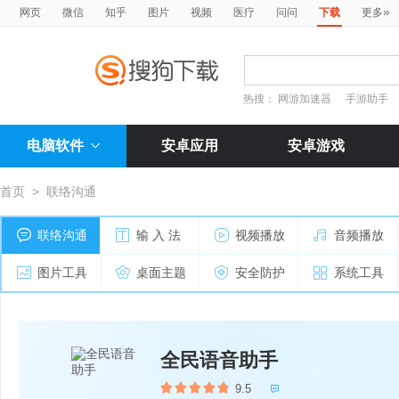
»
网页
微信
知乎
图片
视频
医疗
问问
下载
更多
热搜：
网游加速器
手游助手
电脑软件
安卓应用
安卓游戏
首页
>
联络沟通
联络沟通
输 入 法
视频播放
音频播放
图片工具
桌面主题
安全防护
系统工具
全民语音助手
9.5
