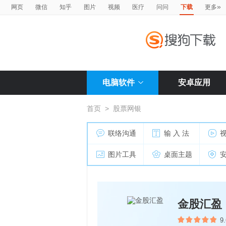
»
网页
微信
知乎
图片
视频
医疗
问问
下载
更多
电脑软件
安卓应用
首页
>
股票网银
联络沟通
输 入 法
图片工具
桌面主题
金股汇盈
9.