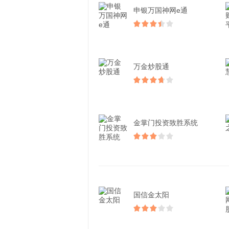
申银万国神网e通
万金炒股通
金掌门投资致胜系统
国信金太阳