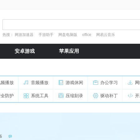
热搜：
网游加速器
手游助手
网盘电脑版
office
网易云音乐
安卓游戏
苹果应用
视频播放
音频播放
游戏休闲
办公学习
网
安全防护
系统工具
压缩刻录
驱动补丁
开
6
