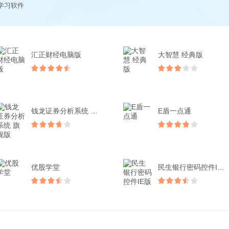
学习软件
汇正财经电脑版
大智慧 经典版
钱龙证券分析系统 旗舰版
E盾一点通
优股学堂
民生银行密码控件IE版