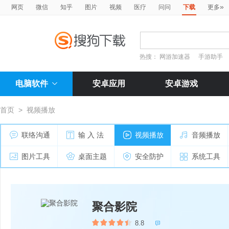
»
网页
微信
知乎
图片
视频
医疗
问问
下载
更多
热搜：
网游加速器
手游助手
电脑软件
安卓应用
安卓游戏
首页
>
视频播放
联络沟通
输 入 法
视频播放
音频播放
图片工具
桌面主题
安全防护
系统工具
聚合影院
8.8
