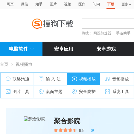
»
网页
微信
知乎
图片
视频
医疗
问问
下载
更多
热搜：
网游加速器
手游助手
电脑软件
安卓应用
安卓游戏
首页
>
视频播放
联络沟通
输 入 法
视频播放
音频播放
图片工具
桌面主题
安全防护
系统工具
聚合影院
8.8
