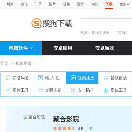
»
网页
微信
知乎
图片
视频
医疗
问问
下载
更多
热搜：
网游加速器
手游助手
电脑软件
安卓应用
安卓游戏
首页
>
视频播放
联络沟通
输 入 法
视频播放
音频播放
图片工具
桌面主题
安全防护
系统工具
聚合影院
8.8
