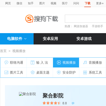
»
网页
微信
知乎
图片
视频
医疗
问问
下载
更多
热搜：
网游加速器
手游助手
电脑软件
安卓应用
安卓游戏
首页
>
视频播放
联络沟通
输 入 法
视频播放
音频播放
图片工具
桌面主题
安全防护
系统工具
聚合影院
8.8
