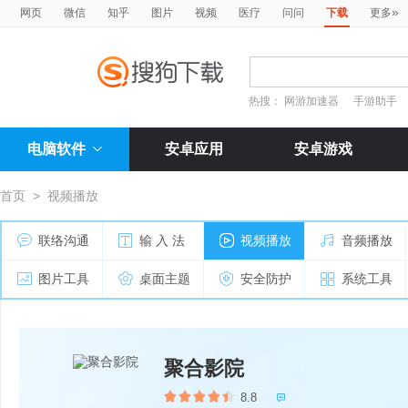
»
网页
微信
知乎
图片
视频
医疗
问问
下载
更多
热搜：
网游加速器
手游助手
电脑软件
安卓应用
安卓游戏
首页
>
视频播放
联络沟通
输 入 法
视频播放
音频播放
图片工具
桌面主题
安全防护
系统工具
聚合影院
8.8
