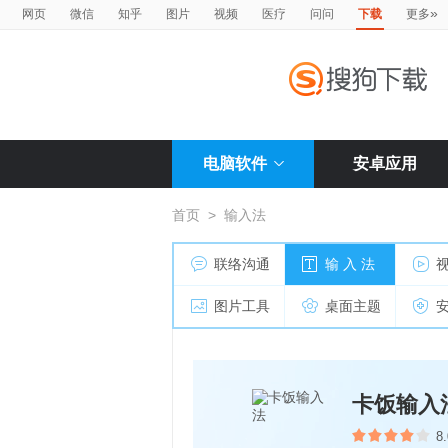
»
网页
微信
知乎
图片
视频
医疗
问问
下载
更多
电脑软件
安卓应用
首页
>
输入法
联络沟通
输 入 法
图片工具
桌面主题
卡饭输入
8.