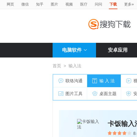
»
网页
微信
知乎
图片
视频
医疗
问问
下载
更多
电脑软件
安卓应用
首页
>
输入法
联络沟通
输 入 法
图片工具
桌面主题
卡饭输入
8.