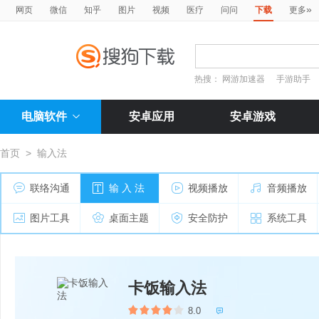
»
网页
微信
知乎
图片
视频
医疗
问问
下载
更多
热搜：
网游加速器
手游助手
电脑软件
安卓应用
安卓游戏
首页
>
输入法
联络沟通
输 入 法
视频播放
音频播放
图片工具
桌面主题
安全防护
系统工具
卡饭输入法
8.0
