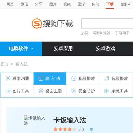
»
网页
微信
知乎
图片
视频
医疗
问问
下载
更多
热搜：
网游加速器
手游助手
电脑软件
安卓应用
安卓游戏
首页
>
输入法
联络沟通
输 入 法
视频播放
音频播放
图片工具
桌面主题
安全防护
系统工具
卡饭输入法
8.0
