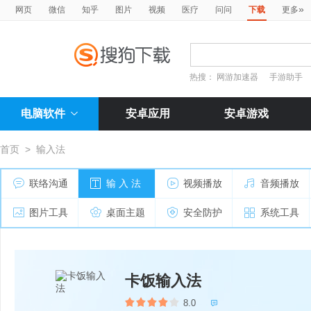
»
网页
微信
知乎
图片
视频
医疗
问问
下载
更多
热搜：
网游加速器
手游助手
电脑软件
安卓应用
安卓游戏
首页
>
输入法
联络沟通
输 入 法
视频播放
音频播放
图片工具
桌面主题
安全防护
系统工具
卡饭输入法
8.0
