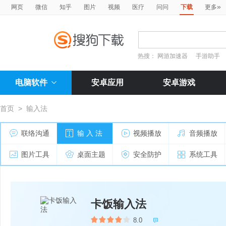
»
网页
微信
知乎
图片
视频
医疗
问问
下载
更多
热搜：
网游加速器
手游助手
电脑软件
安卓应用
安卓游戏
首页
>
输入法
联络沟通
输 入 法
视频播放
音频播放
图片工具
桌面主题
安全防护
系统工具
卡饭输入法
8.0
