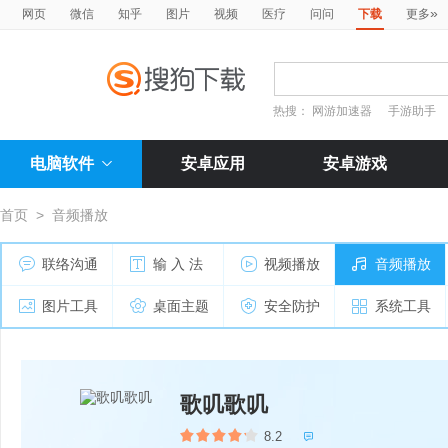
»
网页
微信
知乎
图片
视频
医疗
问问
下载
更多
热搜：
网游加速器
手游助手
电脑软件
安卓应用
安卓游戏
首页
>
音频播放
联络沟通
输 入 法
视频播放
音频播放
图片工具
桌面主题
安全防护
系统工具
歌叽歌叽
8.2
