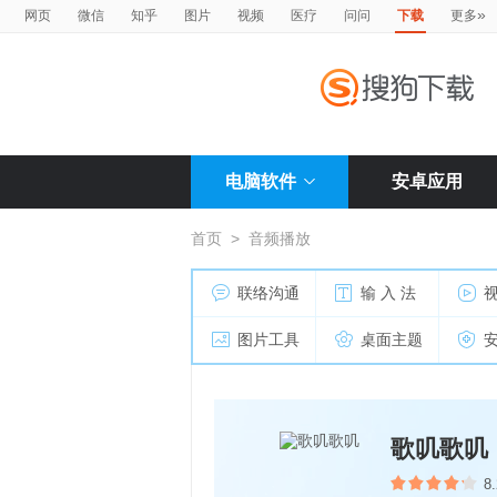
»
网页
微信
知乎
图片
视频
医疗
问问
下载
更多
电脑软件
安卓应用
首页
>
音频播放
联络沟通
输 入 法
图片工具
桌面主题
歌叽歌叽
8.