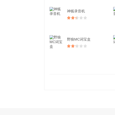
神狐录音机
野狼MC词宝盒