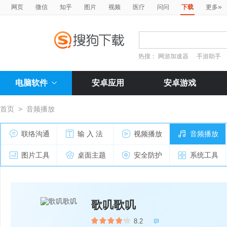
»
网页
微信
知乎
图片
视频
医疗
问问
下载
更多
热搜：
网游加速器
手游助手
电脑软件
安卓应用
安卓游戏
首页
>
音频播放
联络沟通
输 入 法
视频播放
音频播放
图片工具
桌面主题
安全防护
系统工具
歌叽歌叽
8.2
