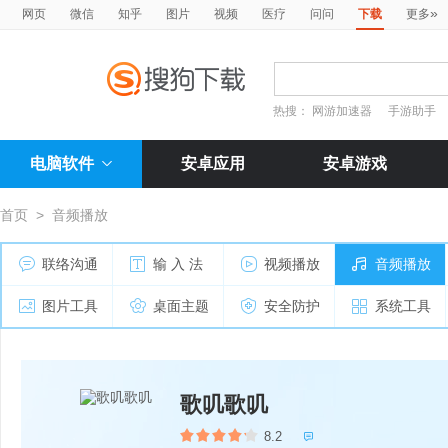
»
网页
微信
知乎
图片
视频
医疗
问问
下载
更多
热搜：
网游加速器
手游助手
电脑软件
安卓应用
安卓游戏
首页
>
音频播放
联络沟通
输 入 法
视频播放
音频播放
图片工具
桌面主题
安全防护
系统工具
歌叽歌叽
8.2
