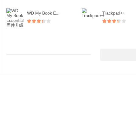
WD My Book E...
Trackpad++