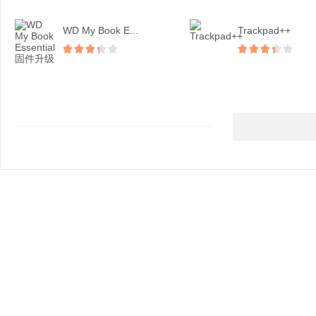
WD My Book E...
Trackpad++